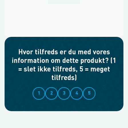
Hvor tilfreds er du med vores
information om dette produkt? (1
= slet ikke tilfreds, 5 = meget
tilfreds)
1
2
3
4
5