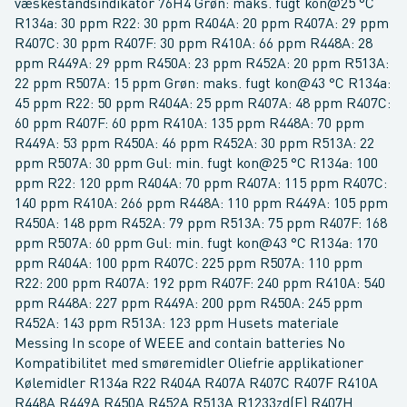
væskestandsindikator 76H4 Grøn: maks. fugt kon@25 °C
R134a: 30 ppm R22: 30 ppm R404A: 20 ppm R407A: 29 ppm
R407C: 30 ppm R407F: 30 ppm R410A: 66 ppm R448A: 28
ppm R449A: 29 ppm R450A: 23 ppm R452A: 20 ppm R513A:
22 ppm R507A: 15 ppm Grøn: maks. fugt kon@43 °C R134a:
45 ppm R22: 50 ppm R404A: 25 ppm R407A: 48 ppm R407C:
60 ppm R407F: 60 ppm R410A: 135 ppm R448A: 70 ppm
R449A: 53 ppm R450A: 46 ppm R452A: 30 ppm R513A: 22
ppm R507A: 30 ppm Gul: min. fugt kon@25 °C R134a: 100
ppm R22: 120 ppm R404A: 70 ppm R407A: 115 ppm R407C:
140 ppm R410A: 266 ppm R448A: 110 ppm R449A: 105 ppm
R450A: 148 ppm R452A: 79 ppm R513A: 75 ppm R407F: 168
ppm R507A: 60 ppm Gul: min. fugt kon@43 °C R134a: 170
ppm R404A: 100 ppm R407C: 225 ppm R507A: 110 ppm
R22: 200 ppm R407A: 192 ppm R407F: 240 ppm R410A: 540
ppm R448A: 227 ppm R449A: 200 ppm R450A: 245 ppm
R452A: 143 ppm R513A: 123 ppm Husets materiale
Messing In scope of WEEE and contain batteries No
Kompatibilitet med smøremidler Oliefrie applikationer
Kølemidler R134a R22 R404A R407A R407C R407F R410A
R448A R449A R450A R452A R513A R1233zd(E) R407H