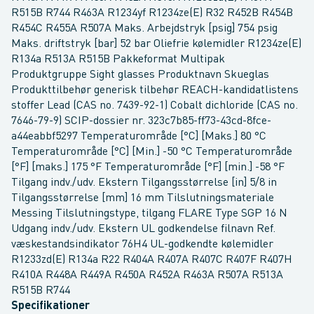
R515B R744 R463A R1234yf R1234ze(E) R32 R452B R454B
R454C R455A R507A Maks. Arbejdstryk [psig] 754 psig
Maks. driftstryk [bar] 52 bar Oliefrie kølemidler R1234ze(E)
R134a R513A R515B Pakkeformat Multipak
Produktgruppe Sight glasses Produktnavn Skueglas
Produkttilbehør generisk tilbehør REACH-kandidatlistens
stoffer Lead (CAS no. 7439-92-1) Cobalt dichloride (CAS no.
7646-79-9) SCIP-dossier nr. 323c7b85-ff73-43cd-8fce-
a44eabbf5297 Temperaturområde [°C] [Maks.] 80 °C
Temperaturområde [°C] [Min.] -50 °C Temperaturområde
[°F] [maks.] 175 °F Temperaturområde [°F] [min.] -58 °F
Tilgang indv./udv. Ekstern Tilgangsstørrelse [in] 5/8 in
Tilgangsstørrelse [mm] 16 mm Tilslutningsmateriale
Messing Tilslutningstype, tilgang FLARE Type SGP 16 N
Udgang indv./udv. Ekstern UL godkendelse filnavn Ref.
væskestandsindikator 76H4 UL-godkendte kølemidler
R1233zd(E) R134a R22 R404A R407A R407C R407F R407H
R410A R448A R449A R450A R452A R463A R507A R513A
R515B R744
Specifikationer