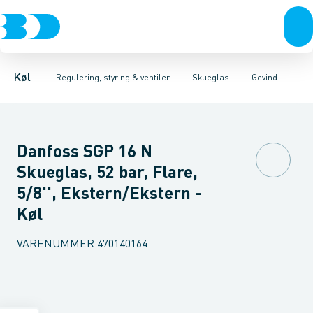
Kompressorer
Pressostater & termostater
Gevind
Lodde
Kondenseringsaggregater
Sensorer & transmitterer
Fordampere
Varmep
Elektr
Køl
Regulering, styring & ventiler
Skueglas
Gevind
Danfoss SGP 16 N
Skueglas, 52 bar, Flare,
5/8'', Ekstern/Ekstern -
Køl
VARENUMMER
470140164