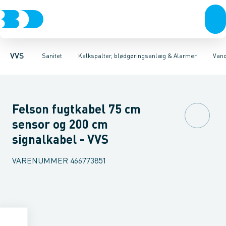
Rør & fittings
Toiletter, sæder og cisterner
Kalkspalter
Anlæg
Pressfittings & rør
Tilbehør til anlæg
Vaske
Kuglehaner & ventiler
Armaturer
Vand sikkerhedssystem
Brusere
Baderum
Afløb 
VVS
Sanitet
Kalkspalter, blødgøringsanlæg & Alarmer
Vand
Felson fugtkabel 75 cm
sensor og 200 cm
signalkabel - VVS
VARENUMMER
466773851