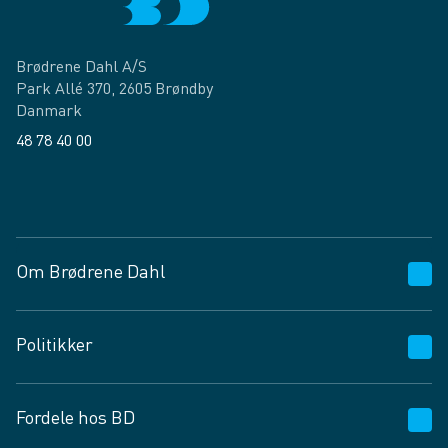
Brødrene Dahl A/S
Park Allé 370, 2605 Brøndby
Danmark
48 78 40 00
Facebook
LinkedIn
Om Brødrene Dahl
Kundeservice
Politikker
Vagttelefon 30 10 89 89
Spørgsmål og svar
Salgs- og leveringsbetingelser
Fordele hos BD
Job og karriere
Privatlivspolitik