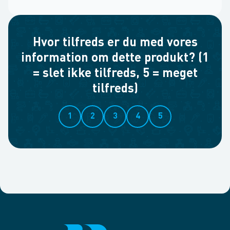
Hvor tilfreds er du med vores
information om dette produkt? (1
= slet ikke tilfreds, 5 = meget
tilfreds)
1
2
3
4
5