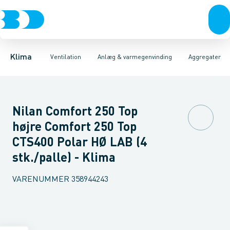
Ventilation
Fittings
Aggregater
Rør
Varmepumper
Duka One
Slanger
Spjæld
1-rums varmegenvinding
El
Lyddæmpere
Klimaværktøj
Ventiler
Biokedler & pilleovn
Varmeflader
Riste
Ventilato
Sl
Klima
Ventilation
Anlæg & varmegenvinding
Aggregater
Nilan Comfort 250 Top
højre Comfort 250 Top
CTS400 Polar HØ LAB (4
stk./palle) - Klima
VARENUMMER
358944243