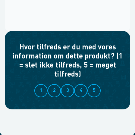
Hvor tilfreds er du med vores
information om dette produkt? (1
= slet ikke tilfreds, 5 = meget
tilfreds)
1
2
3
4
5