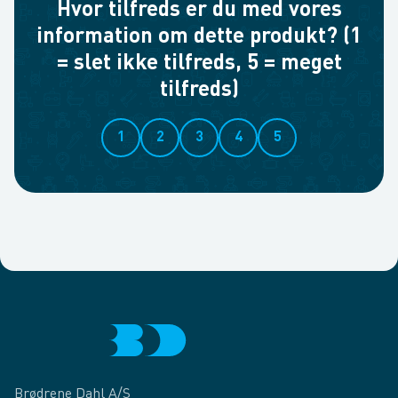
Hvor tilfreds er du med vores
information om dette produkt? (1
= slet ikke tilfreds, 5 = meget
tilfreds)
1
2
3
4
5
Brødrene Dahl A/S