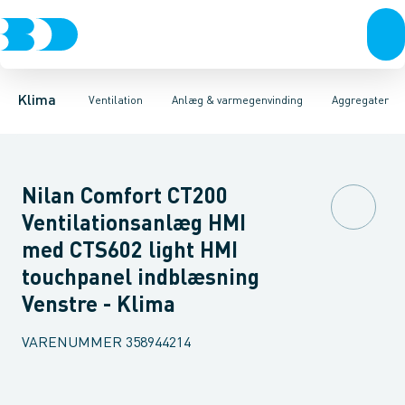
Ventilation
Fittings
Aggregater
Rør
Varmepumper
Duka One
Slanger
Spjæld
1-rums varmegenvinding
El
Lyddæmpere
Klimaværktøj
Ventiler
Biokedler & pilleovn
Varmeflader
Riste
Ventilato
Sl
Klima
Ventilation
Anlæg & varmegenvinding
Aggregater
Nilan Comfort CT200
Ventilationsanlæg HMI
med CTS602 light HMI
touchpanel indblæsning
Venstre - Klima
VARENUMMER
358944214