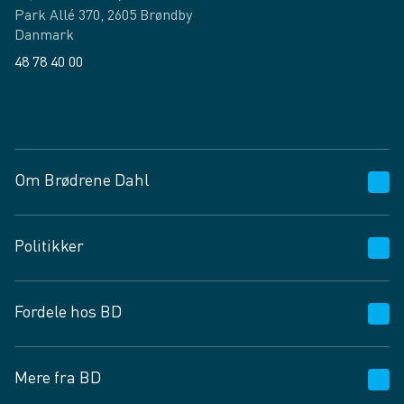
Park Allé 370, 2605 Brøndby
Danmark
48 78 40 00
Facebook
LinkedIn
Om Brødrene Dahl
Kundeservice
Politikker
Vagttelefon 30 10 89 89
Spørgsmål og svar
Salgs- og leveringsbetingelser
Fordele hos BD
Job og karriere
Privatlivspolitik
Fødevarekontrolrapport
Cookies
24/7
Mere fra BD
Vilkår og betingelser
BD app