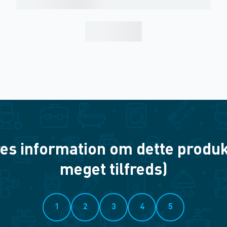
es information om dette produkt? 
meget tilfreds)
1
2
3
4
5