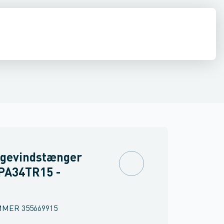
latorer
Lufttæpper
Taghætter, gennemføringer & inddækninger
 gevindstænger
 PA34TR15 -
MMER
355669915