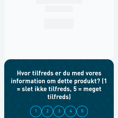
Hvor tilfreds er du med vores
information om dette produkt? (1
= slet ikke tilfreds, 5 = meget
tilfreds)
1
2
3
4
5