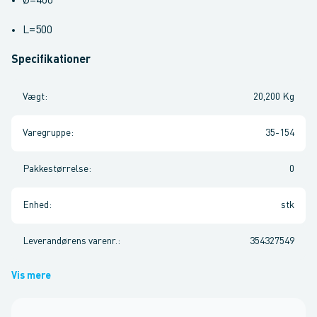
Ø=400
L=500
Specifikationer
Vægt
:
20,200 Kg
Varegruppe
:
35-154
Pakkestørrelse
:
0
Enhed
:
stk
Leverandørens varenr.
:
354327549
Vis mere