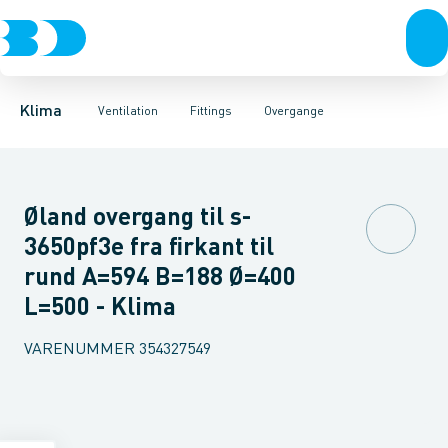
Ventilation
Fittings
Rør
Bøjninger 90gr.
Rør
Varmepumper
Slanger
Bøjninger 60gr.
Spjæld
El
Lyddæmpere
Klimaværktøj
Bøjninger 45gr.
Ventiler
Biokedler & pilleovn
Riste
Bøjninger 30
Ventilato
Klima
Ventilation
Fittings
Overgange
Øland overgang til s-
3650pf3e fra firkant til
rund A=594 B=188 Ø=400
L=500 - Klima
VARENUMMER
354327549