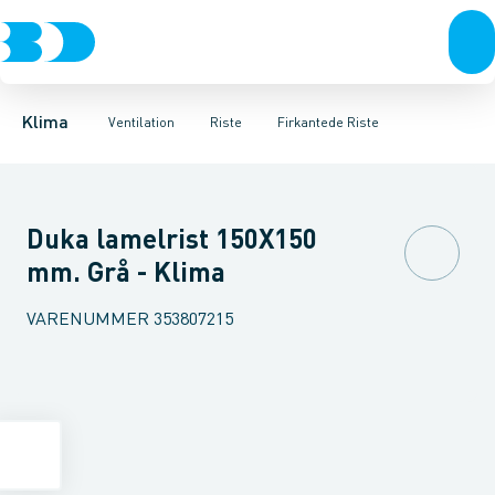
Ventilation
Fittings
Runde Riste
Rør
Varmepumper
Slanger
Firkantede Riste
Spjæld
El
Lyddæmpere
Klimaværktøj
Aflange Riste
Ventiler
Biokedler & pilleovn
Kanalnet
Riste
Reguleri
Ventilato
Klima
Ventilation
Riste
Firkantede Riste
Duka lamelrist 150X150
mm. Grå - Klima
VARENUMMER
353807215