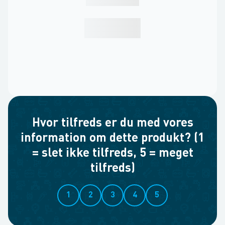
Hvor tilfreds er du med vores
information om dette produkt? (1
= slet ikke tilfreds, 5 = meget
tilfreds)
1
2
3
4
5