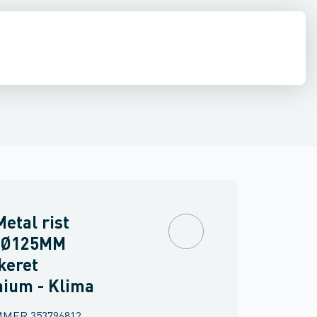
latorer
Lufttæpper
Taghætter, gennemføringer & inddækninger
etal rist
 Ø125MM
keret
nium - Klima