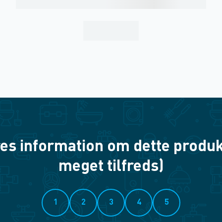
es information om dette produkt? 
meget tilfreds)
1
2
3
4
5