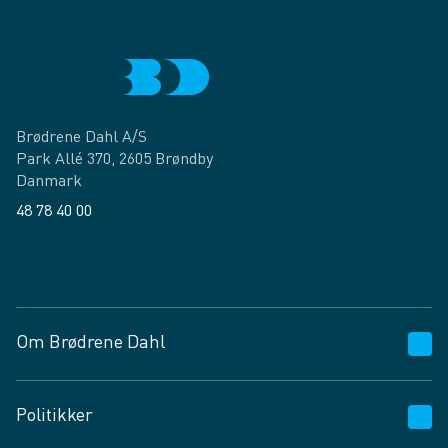
Brødrene Dahl A/S
Park Allé 370, 2605 Brøndby
Danmark
48 78 40 00
Facebook
LinkedIn
Om Brødrene Dahl
Kundeservice
Politikker
Vagttelefon 30 10 89 89