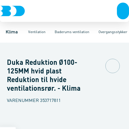
Ventilation
Fittings
Ventilatorer
Rør
Varmepumper
Slanger
Rør & Gennemføringer
Spjæld
El
Lyddæmpere
Klimaværktøj
Flexslange
Ventiler
Biokedler & pilleovn
Overgangsstyk
Riste
Ventilato
Klima
Ventilation
Baderums ventilation
Overgangsstykker
Duka Reduktion Ø100-
125MM hvid plast
Reduktion til hvide
ventilationsrør. - Klima
VARENUMMER
353717811