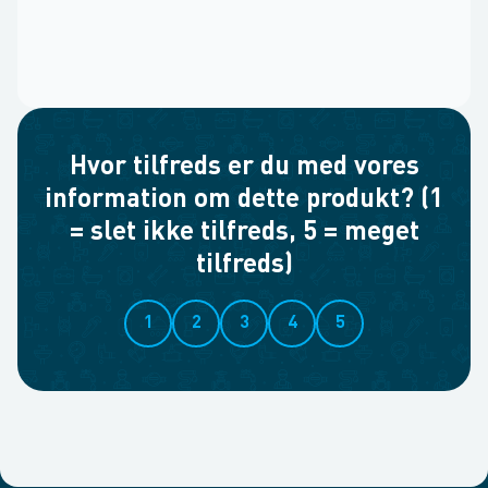
Hvor tilfreds er du med vores
information om dette produkt? (1
= slet ikke tilfreds, 5 = meget
tilfreds)
1
2
3
4
5