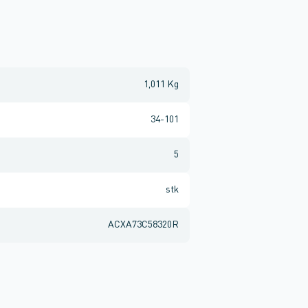
1,011 Kg
34-101
5
stk
ACXA73C58320R