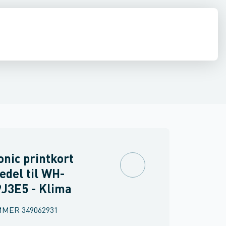
anasonic MXC
Panasonic MDC
Panasonic UD
Panasonic ADC
Pana
nic printkort
edel til WH-
J3E5 - Klima
MMER
349062931