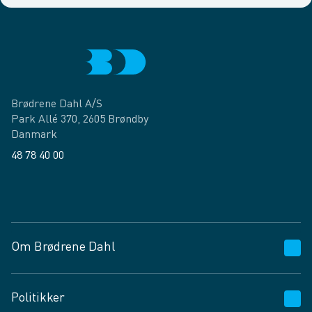
Brødrene Dahl A/S
Park Allé 370, 2605 Brøndby
Danmark
48 78 40 00
Facebook
LinkedIn
Om Brødrene Dahl
Kundeservice
Politikker
Vagttelefon 30 10 89 89