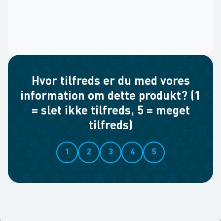
Hvor tilfreds er du med vores
information om dette produkt? (1
= slet ikke tilfreds, 5 = meget
tilfreds)
1
2
3
4
5