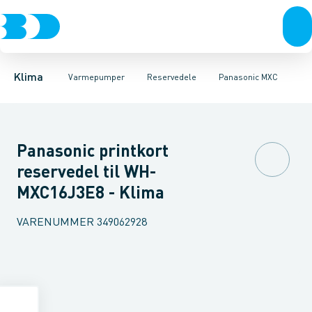
Ventilation
Luft til luft
Altech Lupus
Varmepumper
Luft til vand
Altech Pavo
Jordvarme
El
Altech Polaris
Klimaværktøj
Isolering
Altech Sirius
Biokedler & pilleovn
Tilbehør
Reservede
Altech 
Klima
Varmepumper
Reservedele
Panasonic MXC
Panasonic printkort
reservedel til WH-
MXC16J3E8 - Klima
VARENUMMER
349062928