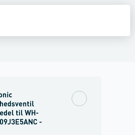
anasonic MXC
Panasonic MDC
Panasonic UD
Panasonic ADC
Pana
onic
hedsventil
edel til WH-
09J3E5ANC -