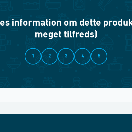
es information om dette produkt? 
meget tilfreds)
1
2
3
4
5