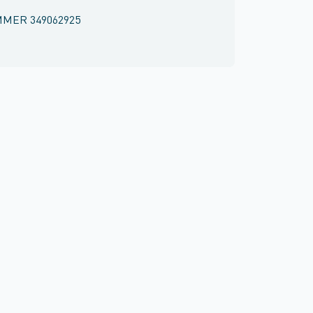
MMER
349062925