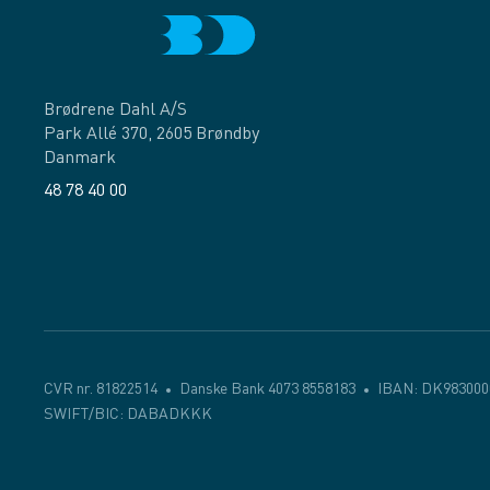
Brødrene Dahl A/S
Park Allé 370, 2605 Brøndby
Danmark
48 78 40 00
Facebook
LinkedIn
CVR nr. 81822514
Danske Bank 4073 8558183
IBAN: DK983000
SWIFT/BIC: DABADKKK