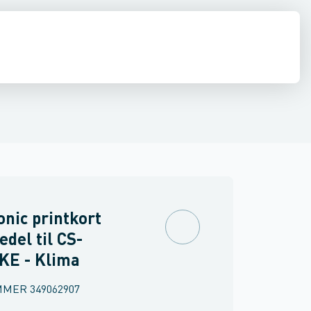
anasonic MXC
Panasonic MDC
Panasonic UD
Panasonic ADC
Pana
nic printkort
edel til CS-
KE - Klima
MMER
349062907