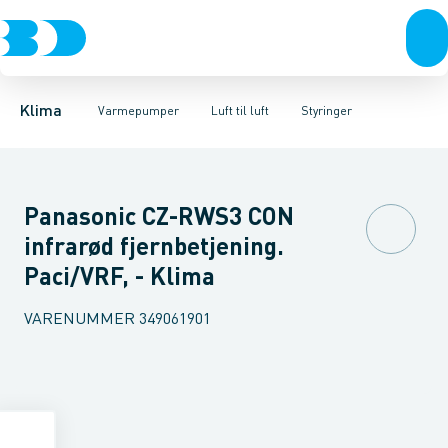
Ventilation
Luft til luft
Varmepumper, sæt
Varmepumper
Luft til vand
Varmepumper, indedele
Jordvarme
El
Klimaværktøj
Isolering
Biokedler & pilleovn
Tilbehør
Varmepumper, ud
Reservede
Klima
Varmepumper
Luft til luft
Styringer
Panasonic CZ-RWS3 CON
infrarød fjernbetjening.
Paci/VRF, - Klima
VARENUMMER
349061901