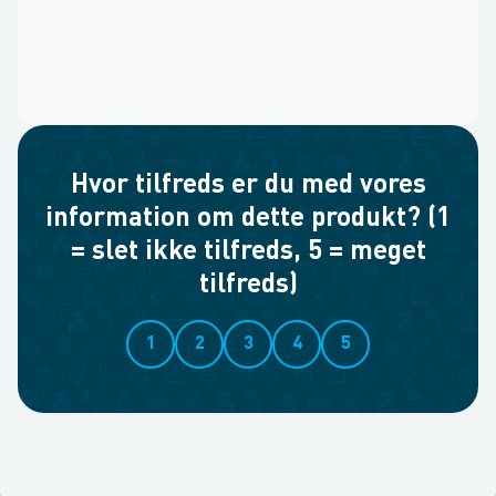
Hvor tilfreds er du med vores
information om dette produkt? (1
= slet ikke tilfreds, 5 = meget
tilfreds)
1
2
3
4
5