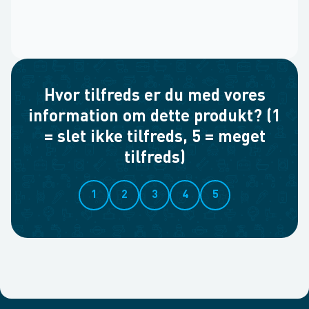
Hvor tilfreds er du med vores
information om dette produkt? (1
= slet ikke tilfreds, 5 = meget
tilfreds)
1
2
3
4
5