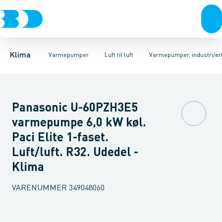
Ventilation
Luft til luft
Varmepumper, sæt
Varmepumper
Luft til vand
Varmepumper, indedele
Jordvarme
El
Klimaværktøj
Isolering
Biokedler & pilleovn
Tilbehør
Varmepumper, ud
Reservede
Klima
Varmepumper
Luft til luft
Varmepumper, industri/er
Panasonic U-60PZH3E5
varmepumpe 6,0 kW køl.
Paci Elite 1-faset.
Luft/luft. R32. Udedel -
Klima
VARENUMMER
349048060