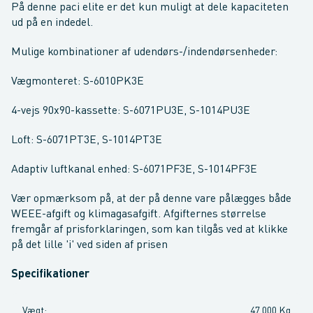
På denne paci elite er det kun muligt at dele kapaciteten
ud på en indedel.
Mulige kombinationer af udendørs-/indendørsenheder:
Vægmonteret: S-6010PK3E
4-vejs 90x90-kassette: S-6071PU3E, S-1014PU3E
Loft: S-6071PT3E, S-1014PT3E
Adaptiv luftkanal enhed: S-6071PF3E, S-1014PF3E
Vær opmærksom på, at der på denne vare pålægges både
WEEE-afgift og klimagasafgift. Afgifternes størrelse
fremgår af prisforklaringen, som kan tilgås ved at klikke
på det lille 'i' ved siden af prisen
Specifikationer
Vægt
:
47,000 Kg