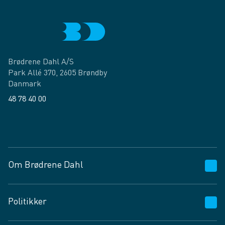
Brødrene Dahl A/S
Park Allé 370, 2605 Brøndby
Danmark
48 78 40 00
Facebook
LinkedIn
Om Brødrene Dahl
Kundeservice
Politikker
Vagttelefon 30 10 89 89
Spørgsmål og svar