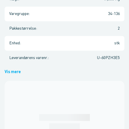
Varegruppe
:
34-136
Pakkestørrelse
:
2
Enhed
:
stk
Leverandørens varenr.
:
U-60PZH3E5
Vis mere