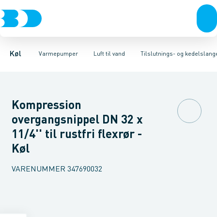
Kompressorer
Luft til luft
Varmepumper, split indedele
Luft til vand
Kondenseringsaggregater
Jordvarme
Varmepumper, split udedele
Tilbehør
Fordampere
Reservedele
Varmep
Kølemi
Var
Køl
Varmepumper
Luft til vand
Tilslutnings- og kedelslang
Kompression
overgangsnippel DN 32 x
11/4'' til rustfri flexrør -
Køl
VARENUMMER
347690032