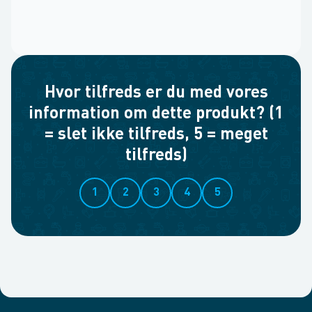
Hvor tilfreds er du med vores
information om dette produkt? (1
= slet ikke tilfreds, 5 = meget
tilfreds)
1
2
3
4
5