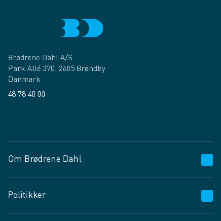
Brødrene Dahl A/S
Park Allé 370, 2605 Brøndby
Danmark
48 78 40 00
Facebook
LinkedIn
Om Brødrene Dahl
Kundeservice
Politikker
Vagttelefon 30 10 89 89
Spørgsmål og svar
Salgs- og leveringsbetingelser