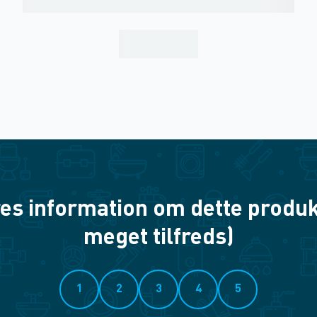
es information om dette produkt? 
meget tilfreds)
1
2
3
4
5