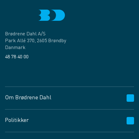
Brødrene Dahl A/S
Park Allé 370, 2605 Brøndby
Danmark
48 78 40 00
Facebook
LinkedIn
Om Brødrene Dahl
Kundeservice
Politikker
Vagttelefon 30 10 89 89
Spørgsmål og svar
Salgs- og leveringsbetingelser