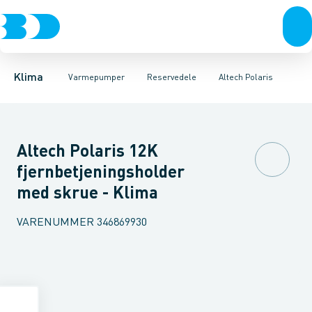
Ventilation
Luft til luft
Altech Lupus
Varmepumper
Luft til vand
Altech Pavo
Jordvarme
El
Altech Polaris
Klimaværktøj
Isolering
Altech Sirius
Biokedler & pilleovn
Tilbehør
Reservede
Altech 
Klima
Varmepumper
Reservedele
Altech Polaris
Altech Polaris 12K
fjernbetjeningsholder
med skrue - Klima
VARENUMMER
346869930