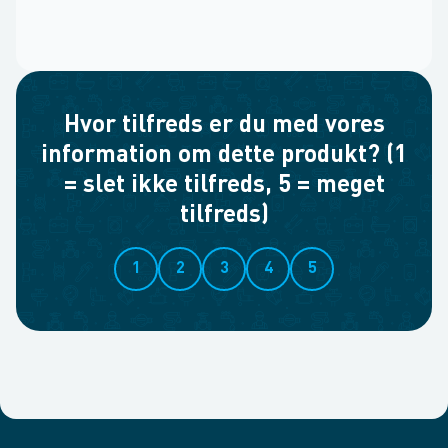
Hvor tilfreds er du med vores
information om dette produkt? (1
= slet ikke tilfreds, 5 = meget
tilfreds)
1
2
3
4
5