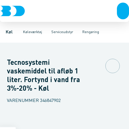
Kompressorer
Måleinstrumenter
Læksøgning
Magnetisk udstyr
Kondenseringsaggregater
Serviceudstyr
Reduktionsventiler
Værktøj
Fordampere
Rengøring
Varmep
Se
Køl
Køleværktøj
Serviceudstyr
Rengøring
Tecnosystemi
vaskemiddel til afløb 1
liter. Fortynd i vand fra
3%-20% - Køl
VARENUMMER
346847902