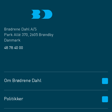
Brødrene Dahl A/S
Park Allé 370, 2605 Brøndby
Danmark
48 78 40 00
Facebook
LinkedIn
Om Brødrene Dahl
Kundeservice
Politikker
Vagttelefon 30 10 89 89
Spørgsmål og svar
Salgs- og leveringsbetingelser