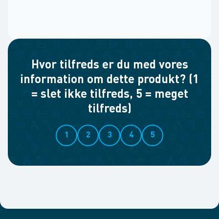
Hvor tilfreds er du med vores
information om dette produkt? (1
= slet ikke tilfreds, 5 = meget
tilfreds)
1
2
3
4
5