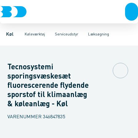
Kompressorer
Måleinstrumenter
Læksøgning
Magnetisk udstyr
Kondenseringsaggregater
Serviceudstyr
Reduktionsventiler
Værktøj
Fordampere
Rengøring
Varmep
Se
Køl
Køleværktøj
Serviceudstyr
Læksøgning
Tecnosystemi
sporingsvæskesæt
fluorescerende flydende
sporstof til klimaanlæg
& køleanlæg - Køl
VARENUMMER
346847835