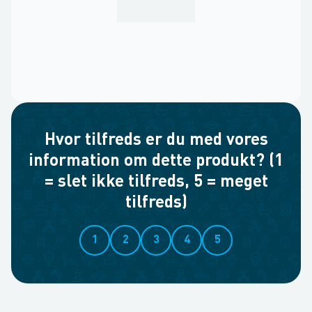
Hvor tilfreds er du med vores
information om dette produkt? (1
= slet ikke tilfreds, 5 = meget
tilfreds)
1
2
3
4
5