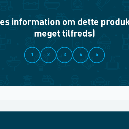
es information om dette produkt? 
meget tilfreds)
1
2
3
4
5