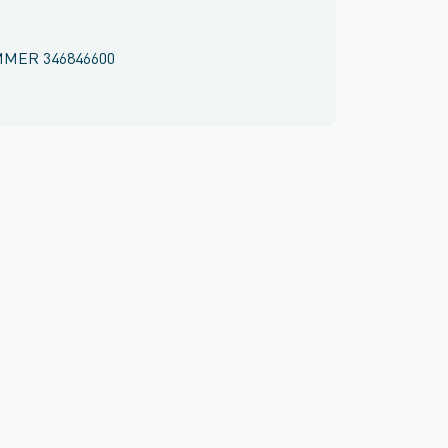
MMER
346846600