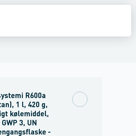
ølemidler
diffusion
El
Køleværktøj
Kølemidler, olier & kølebærere
Rør, fittin
systemi R600a
an), 1 l, 420 g,
igt kølemiddel,
, GWP 3, UN
engangsflaske -