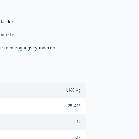
darder
roduktet.
ge med engangscylinderen.
1,160 Kg
35-425
12
stk