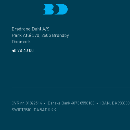
Brødrene Dahl A/S
Park Allé 370, 2605 Brøndby
Danmark
48 78 40 00
Facebook
LinkedIn
CVR nr. 81822514
Danske Bank 4073 8558183
IBAN: DK983000
SWIFT/BIC: DABADKKK