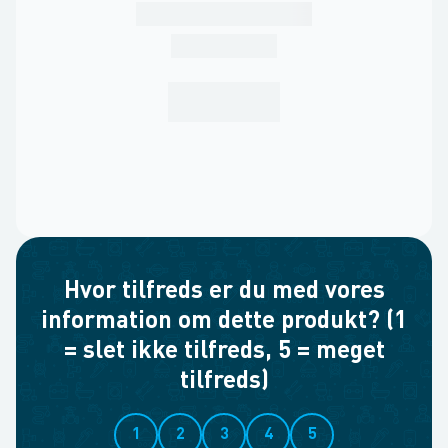
Hvor tilfreds er du med vores
information om dette produkt? (1
= slet ikke tilfreds, 5 = meget
tilfreds)
1
2
3
4
5