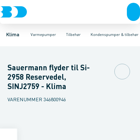
Ventilation
Luft til luft
Rørkanal systemer
Varmepumper
Luft til vand
Montageblokke
Jordvarme
El
Klimaværktøj
Isolering
Fødder
Biokedler & pilleovn
Vibrationsdæmper
Tilbehør
Reservede
Klima
Varmepumper
Tilbehør
Kondenspumper & tilbehør
Sauermann flyder til Si-
2958 Reservedel,
SINJ2759 - Klima
VARENUMMER
346800946