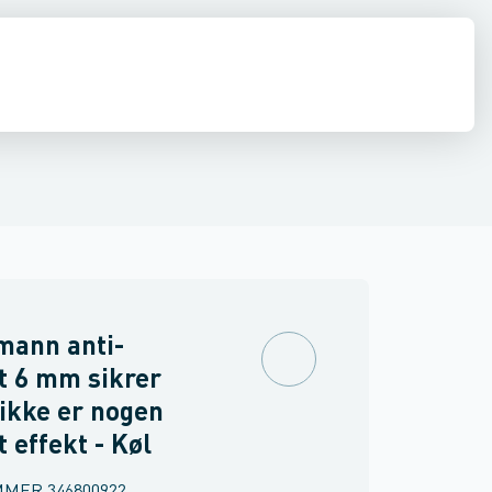
nsfittings
diffusion
El
Køleværktøj
Kondensslanger
Kølemidler, olier & kølebærere
Kondensbakker
Varmepumpeskjulere
Rør, fittin
mann anti-
t 6 mm sikrer
 ikke er nogen
 effekt - Køl