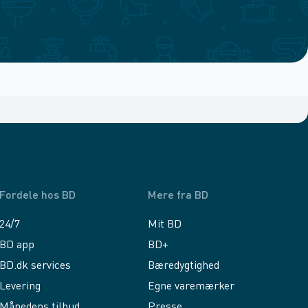
Fordele hos BD
Mere fra BD
24/7
Mit BD
BD app
BD+
BD.dk services
Bæredygtighed
Levering
Egne varemærker
Månedens tilbud
Presse