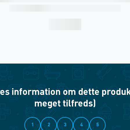
es information om dette produkt? 
meget tilfreds)
1
2
3
4
5