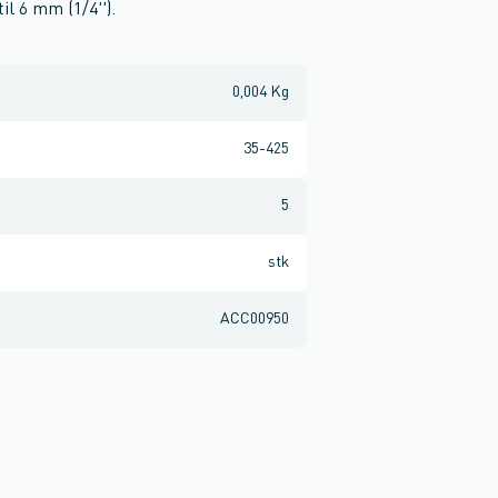
il 6 mm (1/4'').
0,004 Kg
35-425
5
stk
ACC00950