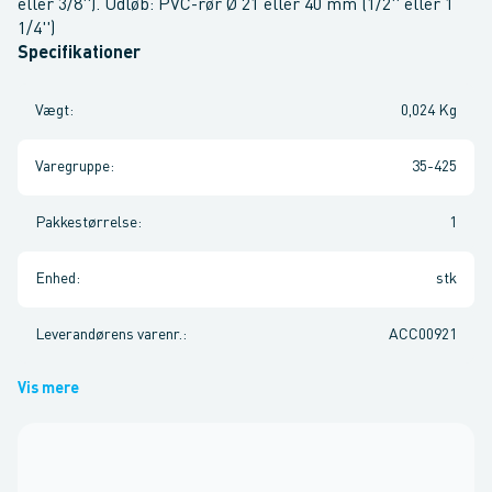
eller 3/8''). Udløb: PVC-rør Ø 21 eller 40 mm (1/2'' eller 1
1/4'')
Specifikationer
Vægt
:
0,024 Kg
Varegruppe
:
35-425
Pakkestørrelse
:
1
Enhed
:
stk
Leverandørens varenr.
:
ACC00921
Vis mere