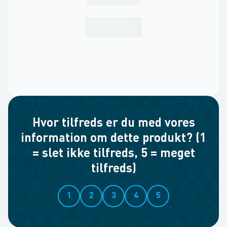
Hvor tilfreds er du med vores
information om dette produkt? (1
= slet ikke tilfreds, 5 = meget
tilfreds)
1
2
3
4
5