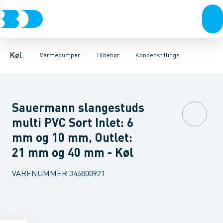
Kompressorer
Luft til luft
Rørkanal systemer
Luft til vand
Kondenseringsaggregater
Montageblokke
Jordvarme
Tilbehør
Fødder
Fordampere
Vibrationsdæmper
Reservedele
Varmep
Kølemi
Køl
Varmepumper
Tilbehør
Kondensfittings
Sauermann slangestuds
multi PVC Sort Inlet: 6
mm og 10 mm, Outlet:
21 mm og 40 mm - Køl
VARENUMMER
346800921