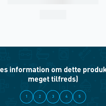
es information om dette produkt? 
meget tilfreds)
1
2
3
4
5