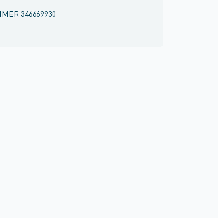
MMER
346669930