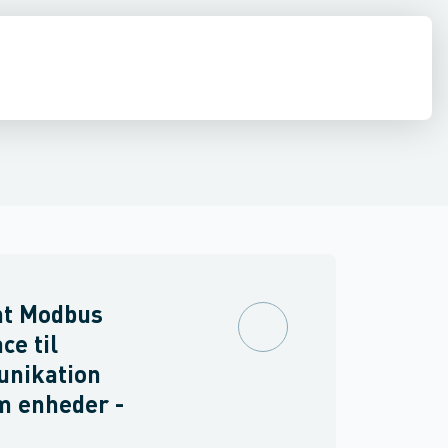
r
Rør
Indføringsbøjninger & fittings
Følere
Øvrigt tilbehør til jord
nt Modbus
ce til
nikation
m enheder -