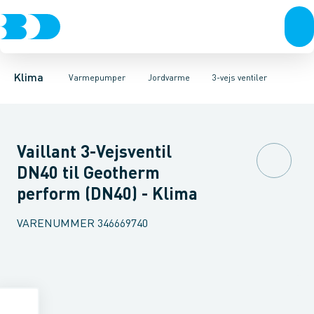
Ventilation
Luft til luft
Pumper med VVB.
Varmepumper
Luft til vand
Pumper uden VVB.
Jordvarme
El
Klimaværktøj
Isolering
Samlebrønde & skabe
Biokedler & pilleovn
Tilbehør
Reservede
M
Klima
Varmepumper
Jordvarme
3-vejs ventiler
Vaillant 3-Vejsventil
DN40 til Geotherm
perform (DN40) - Klima
VARENUMMER
346669740