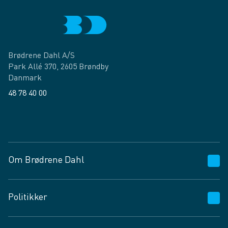
Brødrene Dahl A/S
Park Allé 370, 2605 Brøndby
Danmark
48 78 40 00
Facebook
LinkedIn
Om Brødrene Dahl
Kundeservice
Politikker
Vagttelefon 30 10 89 89
Spørgsmål og svar
Salgs- og leveringsbetingelser