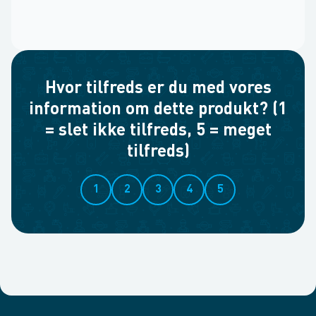
Hvor tilfreds er du med vores
information om dette produkt? (1
= slet ikke tilfreds, 5 = meget
tilfreds)
1
2
3
4
5