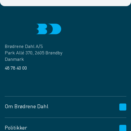
Brødrene Dahl A/S
Park Allé 370, 2605 Brøndby
Danmark
48 78 40 00
Facebook
LinkedIn
Om Brødrene Dahl
Kundeservice
Politikker
Vagttelefon 30 10 89 89