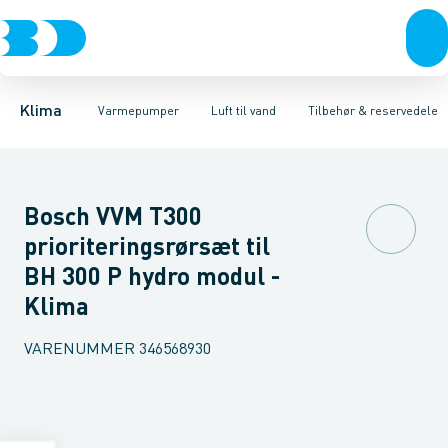
Ventilation
Luft til luft
Varmepumper, udedele
Varmepumper
Luft til vand
Jordvarme
Varmepumper, indedele
El
Klimaværktøj
Isolering
Biokedler & pilleovn
Tilbehør
Varmtvandsbe
Reservede
Klima
Varmepumper
Luft til vand
Tilbehør & reservedele
Bosch VVM T300
prioriteringsrørsæt til
BH 300 P hydro modul -
Klima
VARENUMMER
346568930