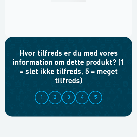
Hvor tilfreds er du med vores
information om dette produkt? (1
= slet ikke tilfreds, 5 = meget
tilfreds)
1
2
3
4
5