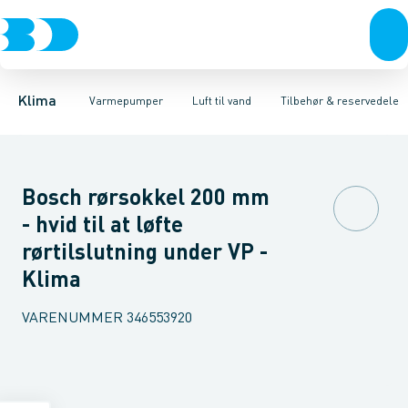
Ventilation
Luft til luft
Varmepumper, udedele
Varmepumper
Luft til vand
Jordvarme
Varmepumper, indedele
El
Klimaværktøj
Isolering
Biokedler & pilleovn
Tilbehør
Varmtvandsbe
Reservede
Klima
Varmepumper
Luft til vand
Tilbehør & reservedele
Bosch rørsokkel 200 mm
- hvid til at løfte
rørtilslutning under VP -
Klima
VARENUMMER
346553920