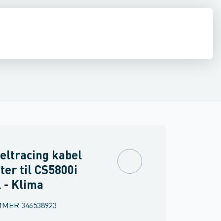
er
Erhvervsvarmepumper
Tilbehør & reservedele
Vandbehandling
eltracing kabel
ter til CS5800i
 - Klima
MMER
346538923