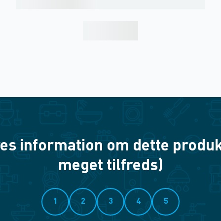
es information om dette produkt? 
meget tilfreds)
1
2
3
4
5