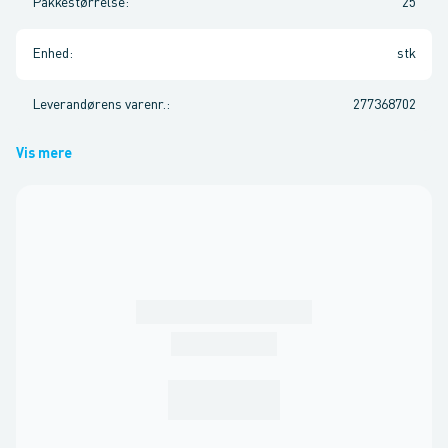
Pakkestørrelse
:
25
Enhed
:
stk
Leverandørens varenr.
:
277368702
Vis mere