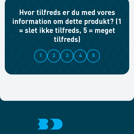
Hvor tilfreds er du med vores
information om dette produkt? (1
= slet ikke tilfreds, 5 = meget
tilfreds)
1
2
3
4
5