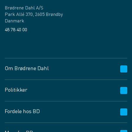
Brødrene Dahl A/S
Park Allé 370, 2605 Brøndby
Danmark
48 78 40 00
Facebook
LinkedIn
Om Brødrene Dahl
Kundeservice
Politikker
Vagttelefon 30 10 89 89
Spørgsmål og svar
Salgs- og leveringsbetingelser
Fordele hos BD
Job og karriere
Privatlivspolitik
Fødevarekontrolrapport
Cookies
24/7