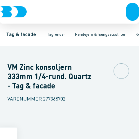
Tagrender
Zink tagrender
Rendejern lange
Plader, coils & skifer
Plast tagrender
Rendejern korte
Stål tagrender
Taginddækninger & taghætte
Hængselsstifter til træ
Kobber tagrend
Hængs
Tag & facade
Tagrender
Rendejern & hængselsstifter
K
VM Zinc konsoljern
333mm 1/4-rund. Quartz
- Tag & facade
VARENUMMER
277368702