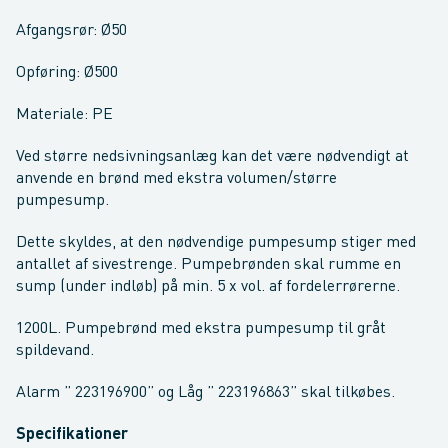
Afgangsrør: Ø50
Opføring: Ø500
Materiale: PE
Ved større nedsivningsanlæg kan det være nødvendigt at
anvende en brønd med ekstra volumen/større
pumpesump.
Dette skyldes, at den nødvendige pumpesump stiger med
antallet af sivestrenge. Pumpebrønden skal rumme en
sump (under indløb) på min. 5 x vol. af fordelerrørerne.
1200L. Pumpebrønd med ekstra pumpesump til gråt
spildevand.
Alarm ” 223196900” og Låg ” 223196863” skal tilkøbes.
Specifikationer