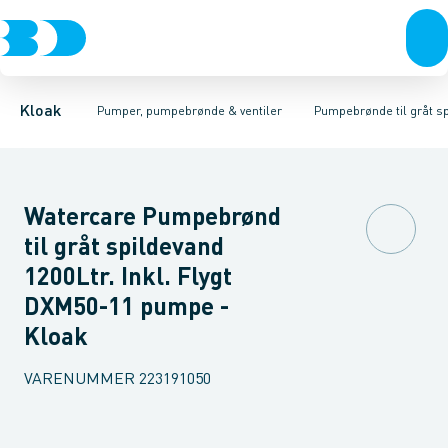
Rør & fittings
Pumpebrønde til gråt spildevand
Ø400 mm
Ø425 mm
Brønde
Ø600 mm
Brøndgods
Ø800/1000 mm
Linjeafvanding
Pumpebrønde til sort spild
Tanke, miniren
Kloak
Pumper, pumpebrønde & ventiler
Pumpebrønde til gråt s
Watercare Pumpebrønd
til gråt spildevand
1200Ltr. Inkl. Flygt
DXM50-11 pumpe -
Kloak
VARENUMMER
223191050