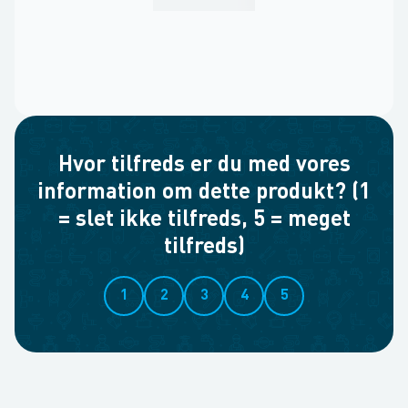
Hvor tilfreds er du med vores
information om dette produkt? (1
= slet ikke tilfreds, 5 = meget
tilfreds)
1
2
3
4
5