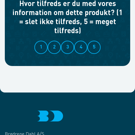
Hvor tilfreds er du med vores
information om dette produkt? (1
= slet ikke tilfreds, 5 = meget
tilfreds)
1
2
3
4
5
Brødrene Dahl A/S