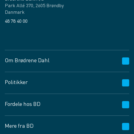
Park Allé 370, 2605 Brøndby
Danmark
48 78 40 00
Facebook
LinkedIn
Om Brødrene Dahl
Kundeservice
Politikker
Vagttelefon 30 10 89 89
Spørgsmål og svar
Salgs- og leveringsbetingelser
Fordele hos BD
Job og karriere
Privatlivspolitik
Fødevarekontrolrapport
Cookies
24/7
Mere fra BD
Vilkår og betingelser
BD app