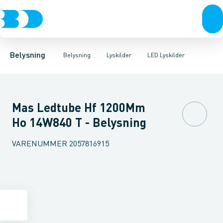
Belysning
Lyskilder
LED Lyskilder
Belysningsarmaturer
Lysrør
UV-Lampe
Lysstyring
Metalhalogen udladningslampe
Tilbehør til belysni
Belysning
Belysning
Lyskilder
LED Lyskilder
Mas Ledtube Hf 1200Mm
Ho 14W840 T - Belysning
VARENUMMER
2057816915