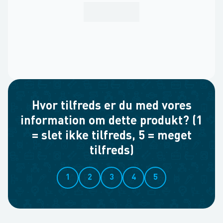
Hvor tilfreds er du med vores
information om dette produkt? (1
= slet ikke tilfreds, 5 = meget
tilfreds)
1
2
3
4
5