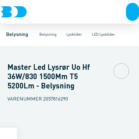
Belysning
Lyskilder
LED Lyskilder
Belysningsarmaturer
Lysrør
UV-Lampe
Lysstyring
Metalhalogen udladningslampe
Tilbehør til belysni
Belysning
Belysning
Lyskilder
LED Lyskilder
Master Led Lysrør Uo Hf
36W/830 1500Mm T5
5200Lm - Belysning
VARENUMMER
2057816290