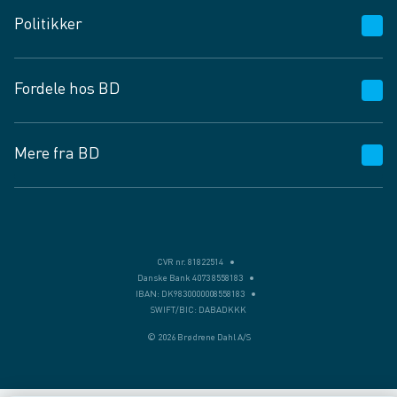
Kundeservice
Politikker
Vagttelefon 30 10 89 89
Spørgsmål og svar
Salgs- og leveringsbetingelser
Fordele hos BD
Job og karriere
Privatlivspolitik
Fødevarekontrolrapport
Cookies
24/7
Mere fra BD
Vilkår og betingelser
BD app
BD.dk services
Mit BD
Levering
BD+
Månedens tilbud
Bæredygtighed
CVR nr. 81822514
Danske Bank 4073 8558183
Egne varemærker
IBAN: DK9830000008558183
SWIFT/BIC: DABADKKK
Presse
© 2026 Brødrene Dahl A/S