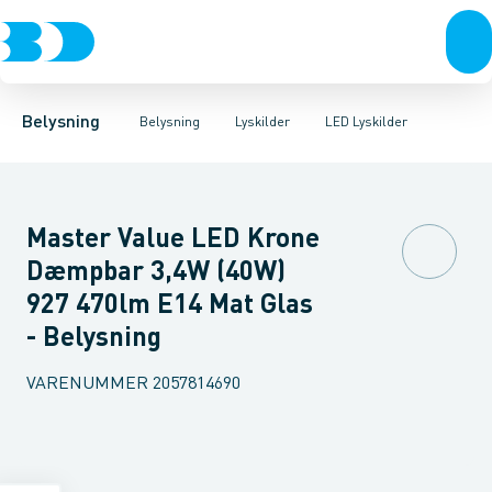
Belysning
Lyskilder
LED Lyskilder
Belysningsarmaturer
Lysrør
UV-Lampe
Lysstyring
Metalhalogen udladningslampe
Tilbehør til belysni
Belysning
Belysning
Lyskilder
LED Lyskilder
Master Value LED Krone
Dæmpbar 3,4W (40W)
927 470lm E14 Mat Glas
- Belysning
VARENUMMER
2057814690