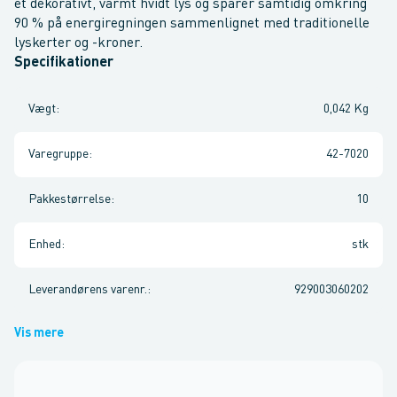
et dekorativt, varmt hvidt lys og sparer samtidig omkring
90 % på energiregningen sammenlignet med traditionelle
lyskerter og -kroner.
Specifikationer
Vægt
:
0,042 Kg
Varegruppe
:
42-7020
Pakkestørrelse
:
10
Enhed
:
stk
Leverandørens varenr.
:
929003060202
Vis mere