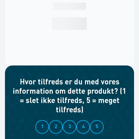
Hvor tilfreds er du med vores
information om dette produkt? (1
= slet ikke tilfreds, 5 = meget
tilfreds)
1
2
3
4
5