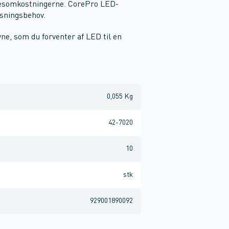
sesomkostningerne. CorePro LED-
ysningsbehov.
ne, som du forventer af LED til en
0,055 Kg
42-7020
10
stk
929001890092