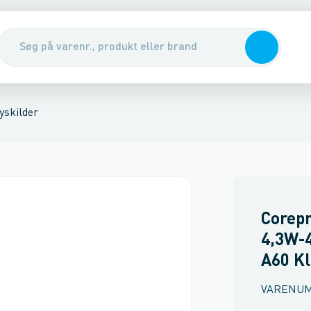
lampe uden reflektor
lysning
Højtryknatiumlampe
Indikations- og signa
yskilder
Corepr
4,3W-
A60 Kl
VARENU