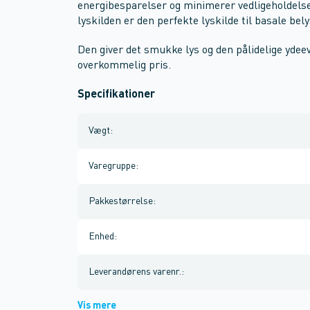
energibesparelser og minimerer vedligeholdel
lyskilden er den perfekte lyskilde til basale bel
Den giver det smukke lys og den pålidelige ydeev
overkommelig pris.
Specifikationer
Vægt
:
Varegruppe
:
Pakkestørrelse
:
Enhed
:
Leverandørens varenr.
:
Vis mere