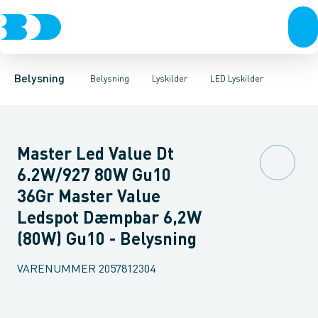
Belysning
Lyskilder
LED Lyskilder
Belysningsarmaturer
Lysrør
UV-Lampe
Lysstyring
Metalhalogen udladningslampe
Tilbehør til belysni
Belysning
Belysning
Lyskilder
LED Lyskilder
Master Led Value Dt
6.2W/927 80W Gu10
36Gr Master Value
Ledspot Dæmpbar 6,2W
(80W) Gu10 - Belysning
VARENUMMER
2057812304