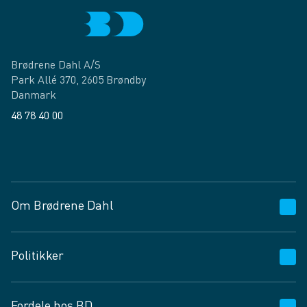
Brødrene Dahl A/S
Park Allé 370, 2605 Brøndby
Danmark
48 78 40 00
Facebook
LinkedIn
Om Brødrene Dahl
Kundeservice
Politikker
Vagttelefon 30 10 89 89
Spørgsmål og svar
Salgs- og leveringsbetingelser
Fordele hos BD