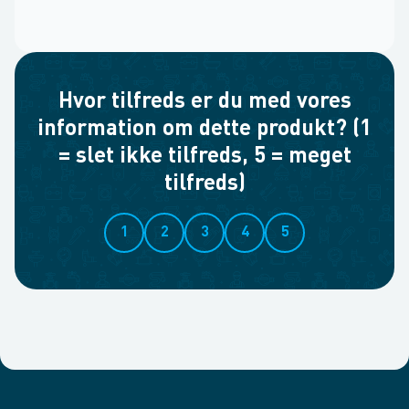
Hvor tilfreds er du med vores
information om dette produkt? (1
= slet ikke tilfreds, 5 = meget
tilfreds)
1
2
3
4
5