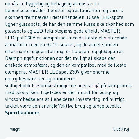
opnås en hyggelig og behagelig atmosfære i
beboelsesområder, hoteller og restauranter, og varers
skønhed fremhæves i detailhandelen. Disse LED-spots
ligner glasspots, de har den samme klassiske skønhed som
glasspots og LED-teknologiens gode effekt. MASTER
LEDspot 230V er kompatibel med de fleste eksisterende
armaturer med en GU10-sokkel, og designet som en
eftermonteringserstatning for halogen- og glødepærer.
Dæmpningsfunktionen gør det muligt at skabe den
ønskede atmosfære, og den er kompatibel med de fleste
dæmpere. MASTER LEDspot 230V giver enorme
energibesparelser og minimerer
vedligeholdelsesomkostningerne uden at gå på kompromis
med lysstyrken. Ligeledes er det muligt for bolig- og
virksomhedsejere at tjene deres investering ind hurtigt,
takket være den energieffektive brug og lange levetid.
Specifikationer
Vægt
:
0,059 Kg