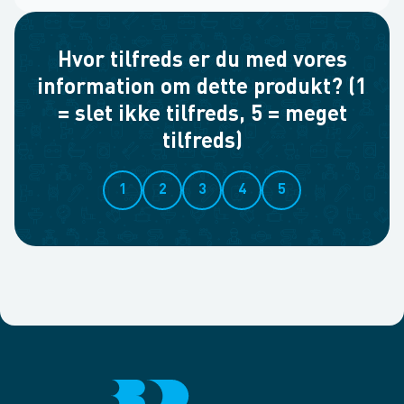
Hvor tilfreds er du med vores
information om dette produkt? (1
= slet ikke tilfreds, 5 = meget
tilfreds)
1
2
3
4
5