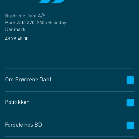
Brødrene Dahl A/S
Park Allé 370, 2605 Brøndby
Danmark
48 78 40 00
Facebook
LinkedIn
Om Brødrene Dahl
Kundeservice
Politikker
Vagttelefon 30 10 89 89
Spørgsmål og svar
Salgs- og leveringsbetingelser
Fordele hos BD
Job og karriere
Privatlivspolitik
Fødevarekontrolrapport
Cookies