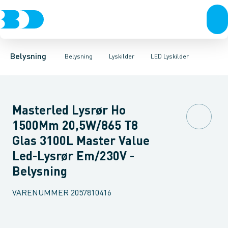
Belysning
Lyskilder
LED Lyskilder
Belysningsarmaturer
Lysrør
UV-Lampe
Lysstyring
Metalhalogen udladningslampe
Tilbehør til belysni
Belysning
Belysning
Lyskilder
LED Lyskilder
Masterled Lysrør Ho
1500Mm 20,5W/865 T8
Glas 3100L Master Value
Led-Lysrør Em/230V -
Belysning
VARENUMMER
2057810416