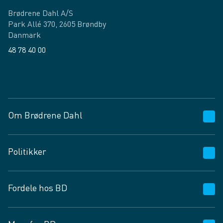
Brødrene Dahl A/S
Park Allé 370, 2605 Brøndby
Danmark
48 78 40 00
Facebook
LinkedIn
Om Brødrene Dahl
Kundeservice
Politikker
Vagttelefon 30 10 89 89
Spørgsmål og svar
Salgs- og leveringsbetingelser
Fordele hos BD
Job og karriere
Privatlivspolitik
Fødevarekontrolrapport
Cookies
24/7