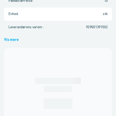
Pakkestørrelse
:
10
Enhed
:
stk
Leverandørens varenr.
:
929001391502
Vis mere