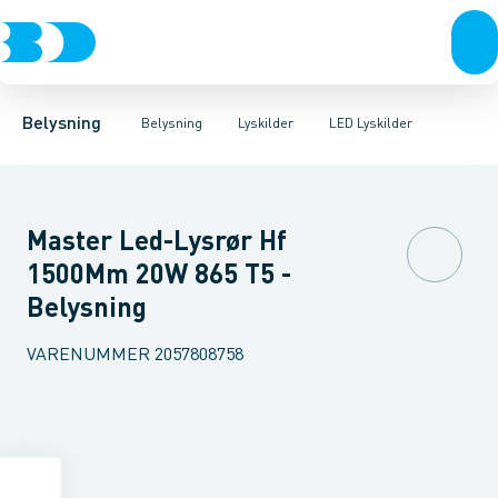
Belysning
Lyskilder
LED Lyskilder
Belysningsarmaturer
Lysrør
UV-Lampe
Lysstyring
Metalhalogen udladningslampe
Tilbehør til belysni
Belysning
Belysning
Lyskilder
LED Lyskilder
Master Led-Lysrør Hf
1500Mm 20W 865 T5 -
Belysning
VARENUMMER
2057808758