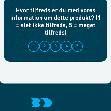
Hvor tilfreds er du med vores
information om dette produkt? (1
= slet ikke tilfreds, 5 = meget
tilfreds)
1
2
3
4
5