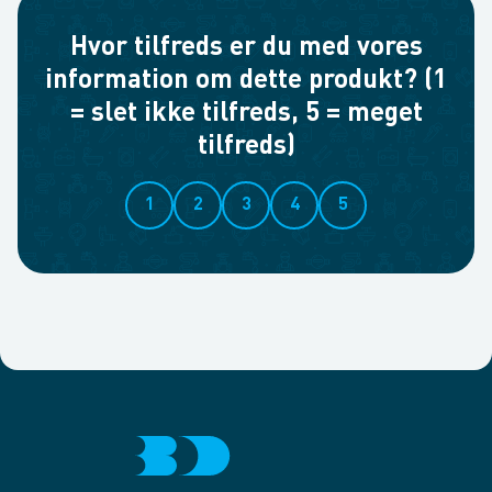
Hvor tilfreds er du med vores
information om dette produkt? (1
= slet ikke tilfreds, 5 = meget
tilfreds)
1
2
3
4
5