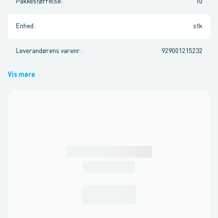
Pakkestørrelse
:
10
Enhed
:
stk
Leverandørens varenr.
:
929001215232
Vis mere