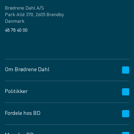
Brødrene Dahl A/S
Park Allé 370, 2605 Brøndby
Danmark
48 78 40 00
Facebook
LinkedIn
Om Brødrene Dahl
Kundeservice
Politikker
Vagttelefon 30 10 89 89
Spørgsmål og svar
Salgs- og leveringsbetingelser
Fordele hos BD
Job og karriere
Privatlivspolitik
Fødevarekontrolrapport
Cookies
24/7