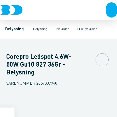
Belysning
Lyskilder
LED Lyskilder
Belysningsarmaturer
Lysrør
UV-Lampe
Lysstyring
Metalhalogen udladningslampe
Tilbehør til belysni
Belysning
Belysning
Lyskilder
LED Lyskilder
Corepro Ledspot 4.6W-
50W Gu10 827 36Gr -
Belysning
VARENUMMER
2057807940