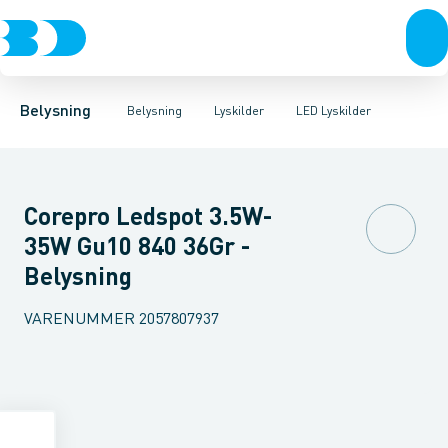
Belysning
Lyskilder
LED Lyskilder
Belysningsarmaturer
Lysrør
UV-Lampe
Lysstyring
Metalhalogen udladningslampe
Tilbehør til belysni
Belysning
Belysning
Lyskilder
LED Lyskilder
Corepro Ledspot 3.5W-
35W Gu10 840 36Gr -
Belysning
VARENUMMER
2057807937