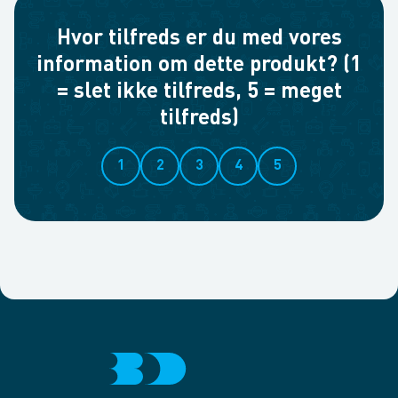
Hvor tilfreds er du med vores
information om dette produkt? (1
= slet ikke tilfreds, 5 = meget
tilfreds)
1
2
3
4
5