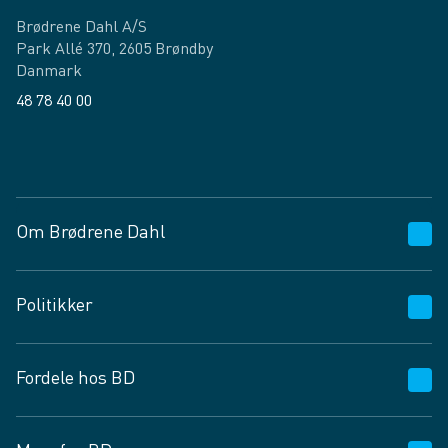
Brødrene Dahl A/S
Park Allé 370, 2605 Brøndby
Danmark
48 78 40 00
Facebook
LinkedIn
Om Brødrene Dahl
Kundeservice
Politikker
Vagttelefon 30 10 89 89
Spørgsmål og svar
Salgs- og leveringsbetingelser
Fordele hos BD
Job og karriere
Privatlivspolitik
Fødevarekontrolrapport
Cookies
24/7