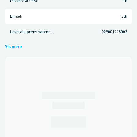
Pakkestørrelse
:
10
Enhed
:
stk
Leverandørens varenr.
:
929001218002
Vis mere