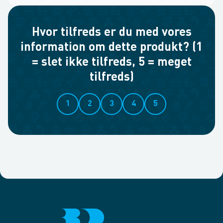
Hvor tilfreds er du med vores
information om dette produkt? (1
= slet ikke tilfreds, 5 = meget
tilfreds)
1
2
3
4
5