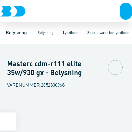
Belysning
Lyskilder
LED Lyskilder
Belysningsarmaturer
Lysrør
UV-Lampe
Lysstyring
Metalhalogen udladningslampe
Tilbehør til belysni
Belysning
Belysning
Lyskilder
Specialvarer for lyskilder
Masterc cdm-r111 elite
35w/930 gx - Belysning
VARENUMMER
2052800968