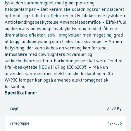
lyskilden sammenlignet med glødepærer og
halogenlamper • Det keramiske udladningsrør er placeret
optimalt og stabilt i reflektoren • UV-blokerende lyskilde •
Antiblændingsbeskyttelse Anvendelsesområde • Effektfuld
og dekorativ belysning: displaybelysning med strålende
dramatiske effekter, selv i omgivelser med meget høj grad
af baggrundsbelysning som f. eks. butiksvinduer • Almen
belysning: der kan skabes en varm og komfortabel
atmosfære med downlighters Advarsler og
sikkerhedsforskrifter • Forkoblingerne skal være "end-of-
life"-beskyttede (IEC 61167 og IEC 62035) • Må kun
anvendes sammen med elektroniske forkoblinger. 35
W/930 lamper kan også anvende elektromagnetisk
forkobling
Specifikationer
Vægt
:
0,179 Kg
Varegruppe
:
42-7006