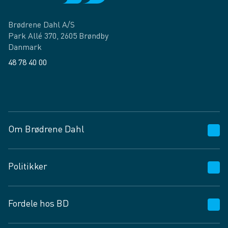
Brødrene Dahl A/S
Park Allé 370, 2605 Brøndby
Danmark
48 78 40 00
Facebook
LinkedIn
Om Brødrene Dahl
Kundeservice
Politikker
Vagttelefon 30 10 89 89
Spørgsmål og svar
Salgs- og leveringsbetingelser
Fordele hos BD
Job og karriere
Privatlivspolitik
Fødevarekontrolrapport
Cookies