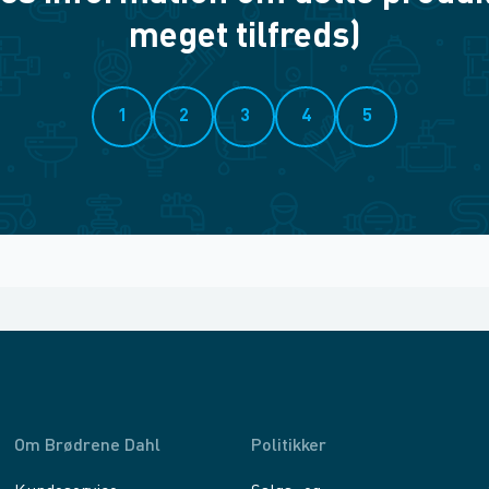
meget tilfreds)
1
2
3
4
5
Om Brødrene Dahl
Politikker