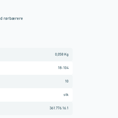
med rørbærere
0,058 Kg
18-104
10
stk
361.776.16.1