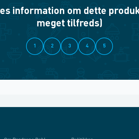
es information om dette produkt? 
meget tilfreds)
1
2
3
4
5