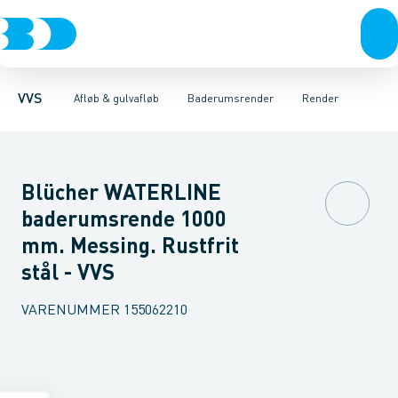
Rør & fittings
Gulvafløb rustfri
Render
Rammer
Pressfittings & rør
Riste
Gulvafløb plast
Udløbshus
Baderumsrender
Vandlåse
Kuglehaner & ventiler
Forhøjerstykker & c
Vandlåse & a
Afløb 
VVS
Afløb & gulvafløb
Baderumsrender
Render
Blücher WATERLINE
baderumsrende 1000
mm. Messing. Rustfrit
stål - VVS
VARENUMMER
155062210