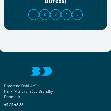
tilfreds)
1
2
3
4
5
Brødrene Dahl A/S
Park Allé 370, 2605 Brøndby
Danmark
48 78 40 00