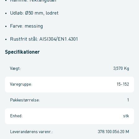
Ramme: rektangulær
Udløb: Ø50 mm, lodret
Farve: messing
Rustfrit stål: AISI304/EN1.4301
Specifikationer
Vægt
:
3,570 Kg
Varegruppe
:
15-152
Pakkestørrelse
:
1
Enhed
:
stk
Leverandørens varenr.
:
378.100.056.20 M