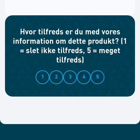
Hvor tilfreds er du med vores
information om dette produkt? (1
= slet ikke tilfreds, 5 = meget
tilfreds)
1
2
3
4
5