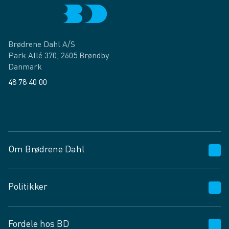
Brødrene Dahl A/S
Park Allé 370, 2605 Brøndby
Danmark
48 78 40 00
Facebook
LinkedIn
Om Brødrene Dahl
Kundeservice
Politikker
Vagttelefon 30 10 89 89
Spørgsmål og svar
Salgs- og leveringsbetingelser
Fordele hos BD
Job og karriere