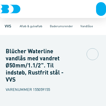
Rør & fittings
Gulvafløb rustfri
Render
Rammer
Pressfittings & rør
Riste
Gulvafløb plast
Udløbshus
Baderumsrender
Vandlåse
Kuglehaner & ventiler
Forhøjerstykker & c
Vandlåse & a
Afløb 
VVS
Afløb & gulvafløb
Baderumsrender
Vandlåse
Blücher Waterline
vandlås med vandret
Ø50mm/1.1/2". Til
indstøb, Rustfrit stål -
VVS
VARENUMMER
155059155