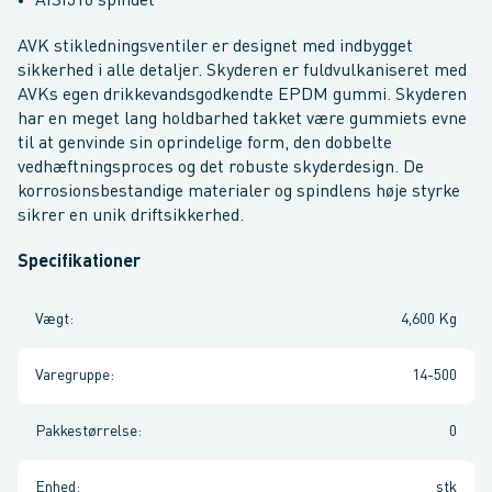
AISI316 spindel
AVK stikledningsventiler er designet med indbygget
sikkerhed i alle detaljer. Skyderen er fuldvulkaniseret med
AVKs egen drikkevandsgodkendte EPDM gummi. Skyderen
har en meget lang holdbarhed takket være gummiets evne
til at genvinde sin oprindelige form, den dobbelte
vedhæftningsproces og det robuste skyderdesign. De
korrosionsbestandige materialer og spindlens høje styrke
sikrer en unik driftsikkerhed.
Specifikationer
Vægt
:
4,600 Kg
Varegruppe
:
14-500
Pakkestørrelse
:
0
Enhed
:
stk