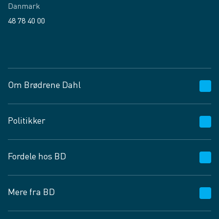
Danmark
48 78 40 00
Facebook
LinkedIn
Om Brødrene Dahl
Kundeservice
Politikker
Vagttelefon 30 10 89 89
Spørgsmål og svar
Salgs- og leveringsbetingelser
Fordele hos BD
Job og karriere
Privatlivspolitik
Fødevarekontrolrapport
Cookies
24/7
Mere fra BD
Vilkår og betingelser
BD app
BD.dk services
Mit BD