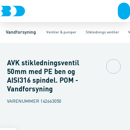
Rør & fittings
Stiklednings ventiler
Ventiler, duktiljern
Koblinger & anboringer
Ventiler, POM
Hovedlednings ventiler
Ventiler, messing
Muffer, klemmer & flan
Garniture
Brandha
Vandforsyning
Ventiler & pumper
Stiklednings ventiler
V
AVK stikledningsventil
50mm med PE ben og
AISI316 spindel. POM -
Vandforsyning
VARENUMMER
142663050