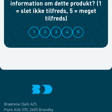
information om dette produkt? (1
= slet ikke tilfreds, 5 = meget
tilfreds)
1
2
3
4
5
Brødrene Dahl A/S
Park Allé 370, 2605 Brøndby