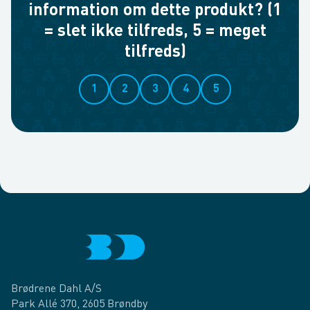
information om dette produkt? (1
= slet ikke tilfreds, 5 = meget
tilfreds)
1
2
3
4
5
Brødrene Dahl A/S
Park Allé 370, 2605 Brøndby