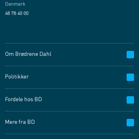
Danmark
48 78 40 00
Facebook
LinkedIn
Om Brødrene Dahl
Kundeservice
Politikker
Vagttelefon 30 10 89 89
Spørgsmål og svar
Salgs- og leveringsbetingelser
Fordele hos BD
Job og karriere
Privatlivspolitik
Fødevarekontrolrapport
Cookies
24/7
Mere fra BD
Vilkår og betingelser
BD app
BD.dk services
Mit BD