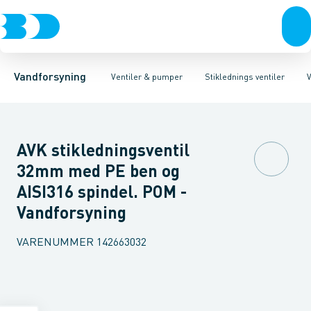
Rør & fittings
Stiklednings ventiler
Ventiler, duktiljern
Koblinger & anboringer
Ventiler, POM
Hovedlednings ventiler
Ventiler, messing
Muffer, klemmer & flan
Garniture
Brandha
Vandforsyning
Ventiler & pumper
Stiklednings ventiler
V
AVK stikledningsventil
32mm med PE ben og
AISI316 spindel. POM -
Vandforsyning
VARENUMMER
142663032