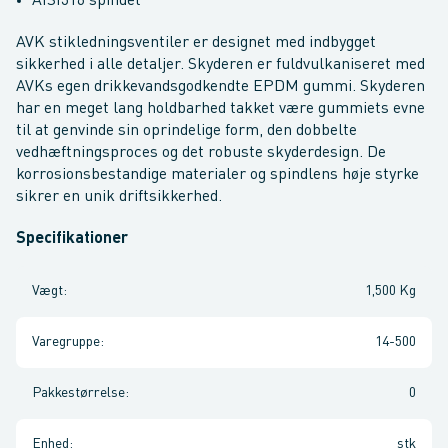
AISI316 spindel
AVK stikledningsventiler er designet med indbygget
sikkerhed i alle detaljer. Skyderen er fuldvulkaniseret med
AVKs egen drikkevandsgodkendte EPDM gummi. Skyderen
har en meget lang holdbarhed takket være gummiets evne
til at genvinde sin oprindelige form, den dobbelte
vedhæftningsproces og det robuste skyderdesign. De
korrosionsbestandige materialer og spindlens høje styrke
sikrer en unik driftsikkerhed.
Specifikationer
Vægt
:
1,500 Kg
Varegruppe
:
14-500
Pakkestørrelse
:
0
Enhed
:
stk