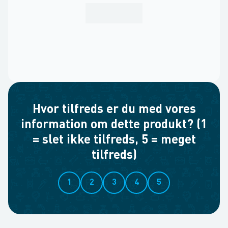
Hvor tilfreds er du med vores
information om dette produkt? (1
= slet ikke tilfreds, 5 = meget
tilfreds)
1
2
3
4
5