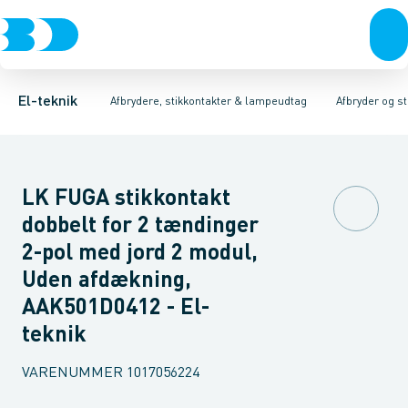
Afbrydere, stikkontakter & lampeudtag
Afbryder og stikdåsemateriel
Afbryder og stikkontakt kombination
Installationsafbryder
Forgreningsmateriel
Ude
K
El-teknik
Afbrydere, stikkontakter & lampeudtag
Afbryder og s
LK FUGA stikkontakt
dobbelt for 2 tændinger
2-pol med jord 2 modul,
Uden afdækning,
AAK501D0412 - El-
teknik
VARENUMMER
1017056224