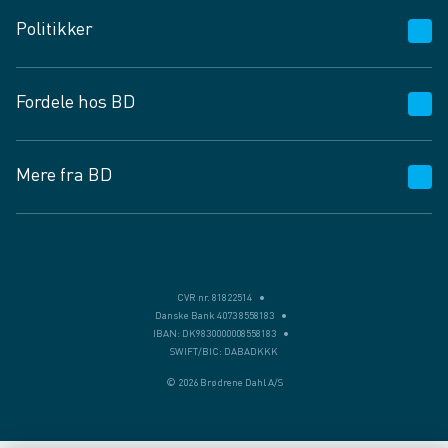
Kundeservice
Politikker
Vagttelefon 30 10 89 89
Spørgsmål og svar
Salgs- og leveringsbetingelser
Fordele hos BD
Job og karriere
Privatlivspolitik
Fødevarekontrolrapport
Cookies
24/7
Mere fra BD
Vilkår og betingelser
BD app
BD.dk services
Mit BD
Levering
BD+
Månedens tilbud
Bæredygtighed
CVR nr. 81822514
Danske Bank 4073 8558183
Egne varemærker
IBAN: DK9830000008558183
SWIFT/BIC: DABADKKK
Presse
© 2026 Brødrene Dahl A/S