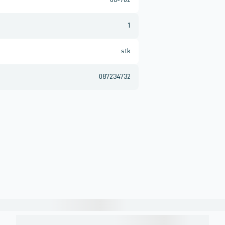
08-702
1
stk
087234732