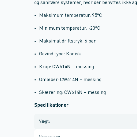
og sanitære systemer, hvor der benyttes ikke a
Maksimum temperatur: 95°C
Minimum temperatur: -20°C
Maksimal driftstryk: 6 bar
Gevind type: Konisk
Krop: CW614N – messing
Omløber: CW614N – messing
Skærering: CW614N – messing
Specifikationer
Vægt
: