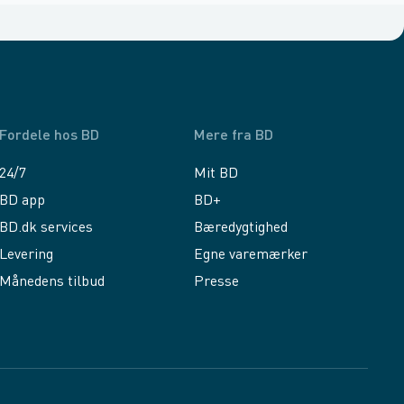
Fordele hos BD
Mere fra BD
24/7
Mit BD
BD app
BD+
BD.dk services
Bæredygtighed
Levering
Egne varemærker
Månedens tilbud
Presse