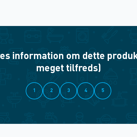
es information om dette produkt? 
meget tilfreds)
1
2
3
4
5