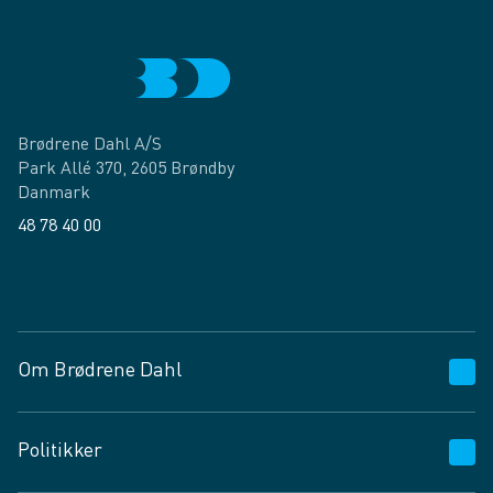
Brødrene Dahl A/S
Park Allé 370, 2605 Brøndby
Danmark
48 78 40 00
Facebook
LinkedIn
Om Brødrene Dahl
Kundeservice
Politikker
Vagttelefon 30 10 89 89